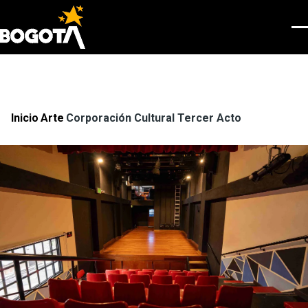
Pasar al contenido principal
Men
Inicio
Arte
Corporación Cultural Tercer Acto
Ruta
de
navegación