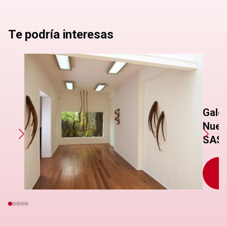
Te podría interesas
Galer
Nuev
SAS