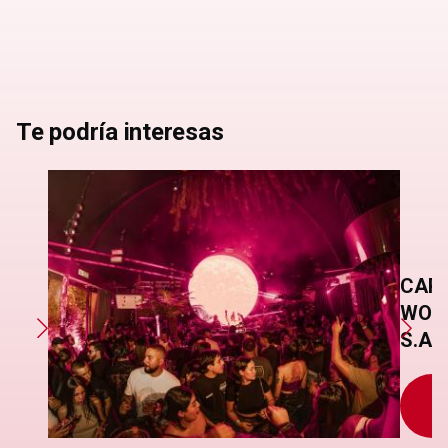
Te podría interesas
CAPR
WOR
S.A.S
S