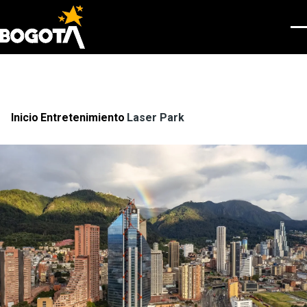
Pasar al contenido principal
Men
Inicio
Entretenimiento
Laser Park
Ruta
de
navegación