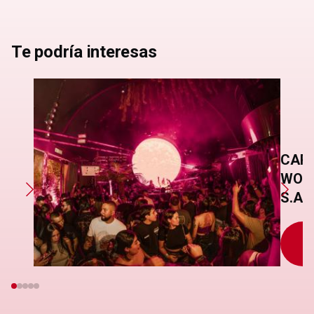
Te podría interesas
CAPR
WOR
S.A.S
S