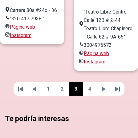
Carrera 80a #24c - 36
"Teatro Libre Centro -
"320 417 7938 "
Calle 12B # 2-44
Página web
Teatro Libre Chapinero
Instagram
- Calle 62 # 9A-65"
3004975572
Página web
Instagram
1
2
3
4
Primera
Página
Página
Página
Página
Página
Siguiente
Última
Paginación
página
anterior
página
página
Te podría interesas