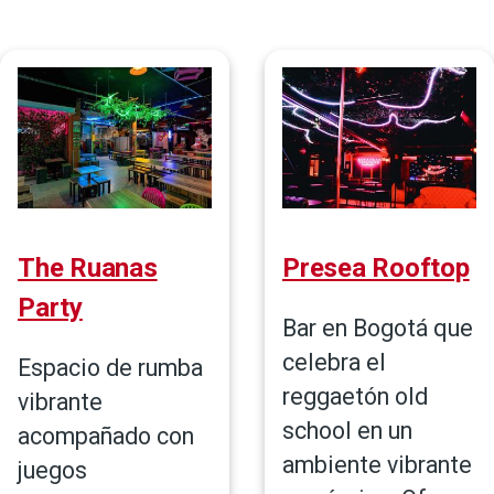
de
navegación
The Ruanas
Presea Rooftop
Party
Bar en Bogotá que
celebra el
Espacio de rumba
reggaetón old
vibrante
school en un
acompañado con
ambiente vibrante
juegos