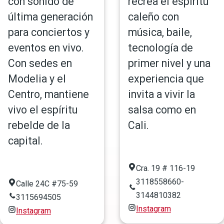
con sonido de
recrea el espíritu
última generación
caleño con
para conciertos y
música, baile,
eventos en vivo.
tecnología de
Con sedes en
primer nivel y una
Modelia y el
experiencia que
Centro, mantiene
invita a vivir la
vivo el espíritu
salsa como en
rebelde de la
Cali.
capital.
Cra. 19 # 116-19
3118558660-
Calle 24C #75-59
3144810382
3115694505
Instagram
Instagram