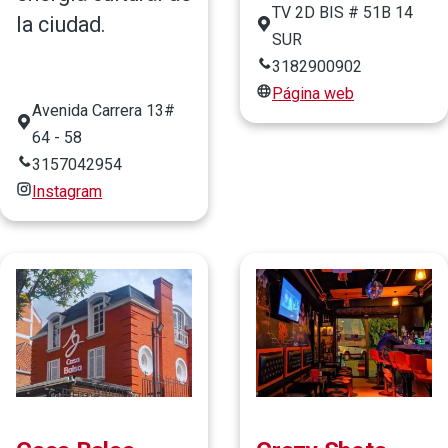
TV 2D BIS # 51B 14
la ciudad.
SUR
3182900902
Página web
Avenida Carrera 13#
64 - 58
3157042954
Instagram