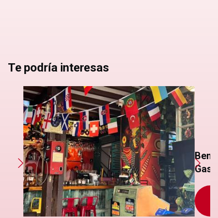
Te podría interesas
Beni
Gast
S