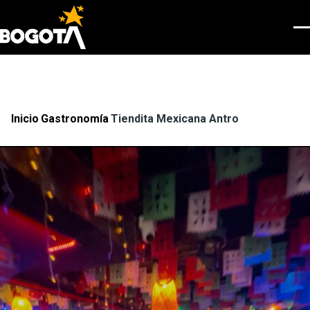
Pasar al contenido principal
Men
Inicio
Gastronomía
Tiendita Mexicana Antro
Ruta
de
navegación