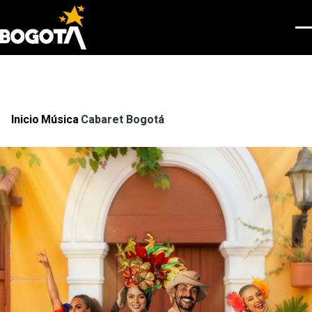
Pasar al contenido principal
Men
Inicio
Música
Cabaret Bogotá
Ruta
de
navegación