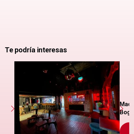
Te podría interesas
Mad 
Bogo
S