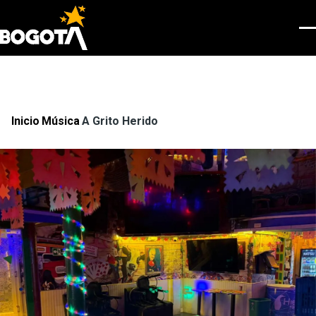
Pasar al contenido principal
Men
Inicio
Música
A Grito Herido
Ruta
de
navegación