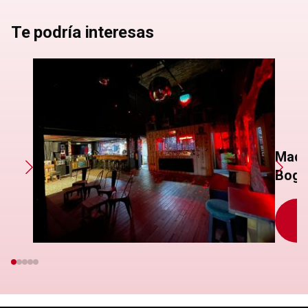
Te podría interesas
Mad 
Bogo
S