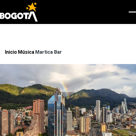
Pasar al contenido principal
Men
Inicio
Música
Martica Bar
Ruta
de
navegación