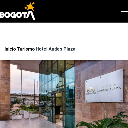
Pasar al contenido principal
Men
Inicio
Turismo
Hotel Andes Plaza
Ruta
de
navegación