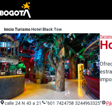
Pasar al contenido principal
Inicio
Turismo
Hotel Black Tower
Ruta
Turism
de
Ho
navegación
Ofrec
estra
impor
calle 24 N 43 a 21
"601 7424758 3244963325"
Pá