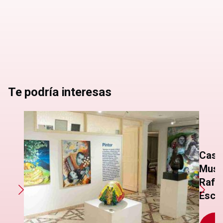
Te podría interesas
Casa
Mus
Rafa
Esca