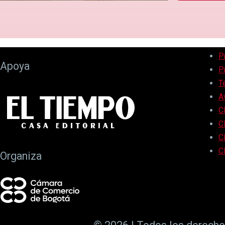
P
Apoya
P
T
A
C
C
C
C
Organiza