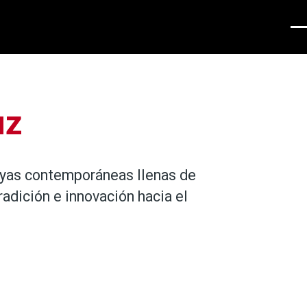
Men
uz
oyas contemporáneas llenas de
radición e innovación hacia el