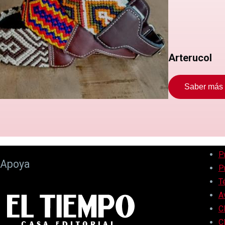
Arterucol
Saber más
P
Apoya
P
T
A
C
C