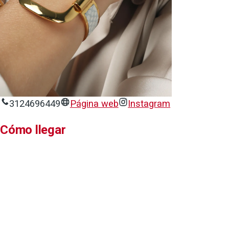
3124696449
Página web
Instagram
Cómo llegar