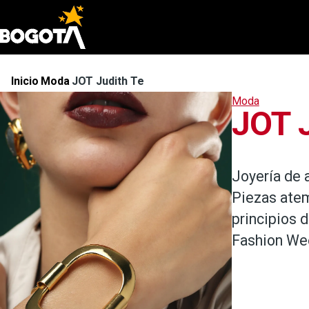
Pasar al contenido principal
Inicio
Moda
JOT Judith Tello
Ruta
Moda
de
JOT J
navegación
Joyería de 
Piezas atem
principios 
Fashion We