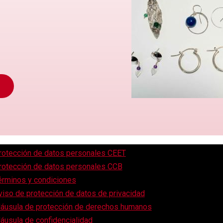
rotección de datos personales CEET
rotección de datos personales CCB
érminos y condiciones
viso de protección de datos de privacidad
láusula de protección de derechos humanos
láusula de confidencialidad