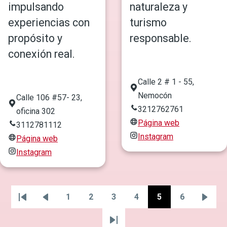
impulsando
naturaleza y
experiencias con
turismo
propósito y
responsable.
conexión real.
Calle 2 # 1 - 55,
Nemocón
Calle 106 #57- 23,
3212762761
oficina 302
Página web
3112781112
Instagram
Página web
Instagram
1
2
3
4
5
6
Primera
Página
Página
Página
Página
Página
Página
Página
Sigui
Paginación
página
anterior
págin
Última