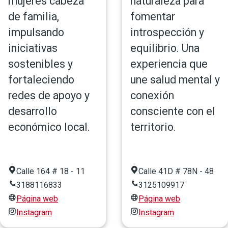
mujeres cabeza
naturaleza para
de familia,
fomentar
impulsando
introspección y
iniciativas
equilibrio. Una
sostenibles y
experiencia que
fortaleciendo
une salud mental y
redes de apoyo y
conexión
desarrollo
consciente con el
económico local.
territorio.
Calle 164 # 18 - 11
Calle 41D # 78N - 48
3188116833
3125109917
Página web
Página web
Instagram
Instagram