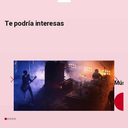
página
Te podría interesas
Músi
S