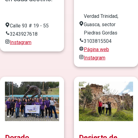
Verdad Trinidad,
Guasca, sector
Calle 93 # 19 - 55
Piedras Gordas
3243927618
3103815504
Instagram
Página web
Instagram
Dorado
Desierto de