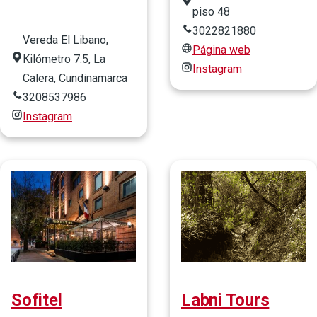
piso 48
3022821880
Vereda El Libano,
Página web
Kilómetro 7.5, La
Instagram
Calera, Cundinamarca
3208537986
Instagram
Sofitel
Labni Tours