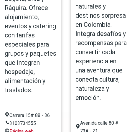
naturales y
Ráquira. Ofrece
destinos sorpresa
alojamiento,
en Colombia.
eventos y catering
Integra desafíos y
con tarifas
recompensas para
especiales para
convertir cada
grupos y paquetes
experiencia en
que integran
una aventura que
hospedaje,
conecta cultura,
alimentación y
naturaleza y
traslados.
emoción.
Carrera 15# 88 - 36
Avenida calle 80 #
3103734555
73A - 21
Página web