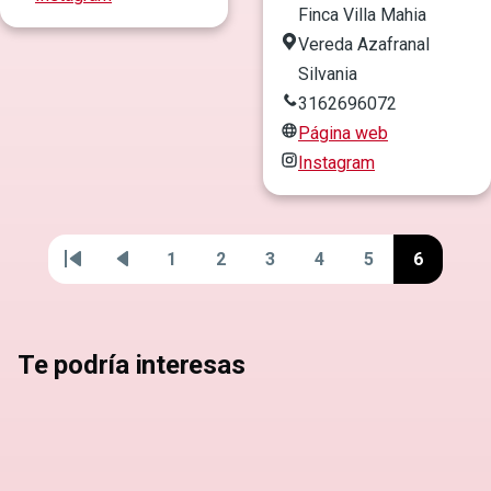
Finca Villa Mahia
Vereda Azafranal
Silvania
3162696072
Página web
Instagram
1
2
3
4
5
6
Primera
Página
Página
Página
Página
Página
Página
Página
Paginación
página
anterior
Te podría interesas