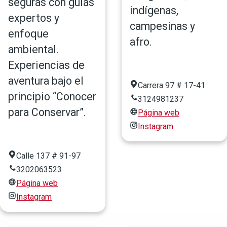
seguras con guías
indígenas,
expertos y
campesinas y
enfoque
afro.
ambiental.
Experiencias de
aventura bajo el
Carrera 97 # 17-41
principio “Conocer
3124981237
para Conservar”.
Página web
Instagram
Calle 137 # 91-97
3202063523
Página web
Instagram