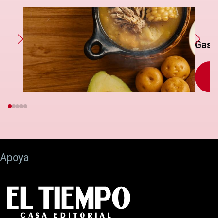
Gast
S
Apoya