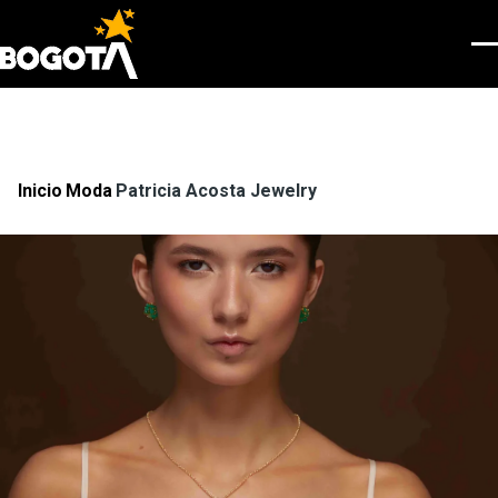
Pasar al contenido principal
Men
Inicio
Moda
Patricia Acosta Jewelry
Ruta
de
navegación