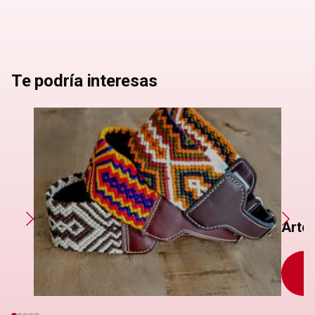
Te podría interesas
Arte
S