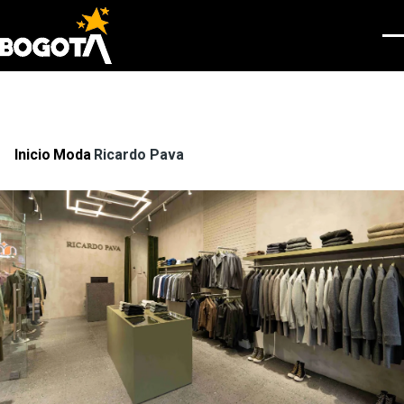
Pasar al contenido principal
Men
Inicio
Moda
Ricardo Pava
Ruta
de
navegación