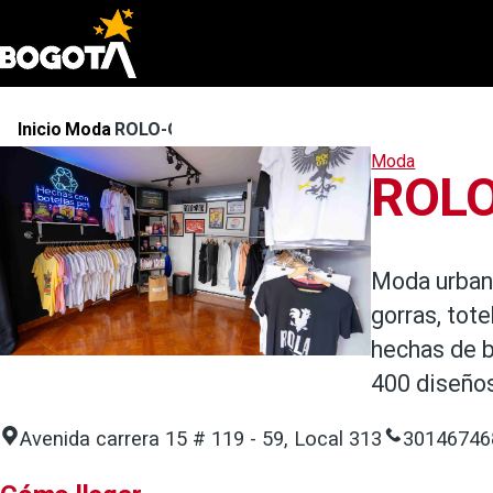
Pasar al contenido principal
Inicio
Moda
ROLO-OK
Ruta
Moda
de
ROL
navegación
Moda urbana
gorras, tot
hechas de b
400 diseños
Avenida carrera 15 # 119 - 59, Local 313
30146746