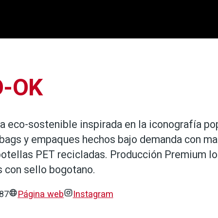
O-OK
 eco-sostenible inspirada en la iconografía po
ebags y empaques hechos bajo demanda con mat
otellas PET recicladas. Producción Premium lo
 con sello bogotano.
87
Página web
Instagram